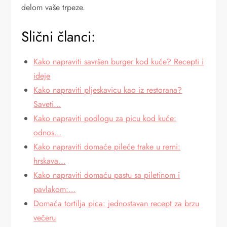
delom vaše trpeze.
Slični članci:
Kako napraviti savršen burger kod kuće? Recepti i
ideje
Kako napraviti pljeskavicu kao iz restorana?
Saveti…
Kako napraviti podlogu za picu kod kuće:
odnos…
Kako napraviti domaće pileće trake u rerni:
hrskava…
Kako napraviti domaću pastu sa piletinom i
pavlakom:…
Domaća tortilja pica: jednostavan recept za brzu
večeru