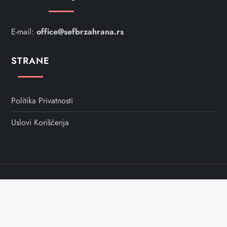
e
E-mail:
office@sefbrzahrana.rs
č
STRANE
l
a
Politika Privatnosti
n
Uslovi Korišćenja
k
a