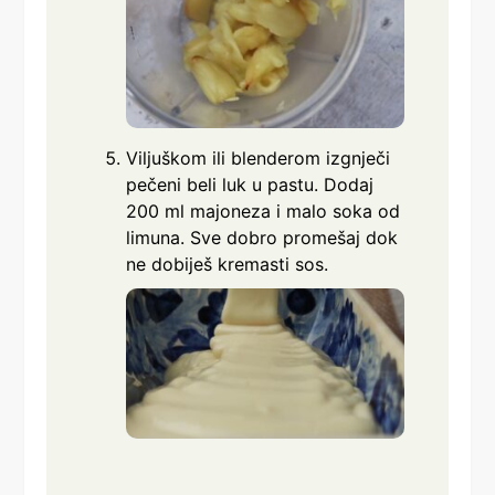
Viljuškom ili blenderom izgnječi
pečeni beli luk u pastu. Dodaj
200 ml majoneza i malo soka od
limuna. Sve dobro promešaj dok
ne dobiješ kremasti sos.