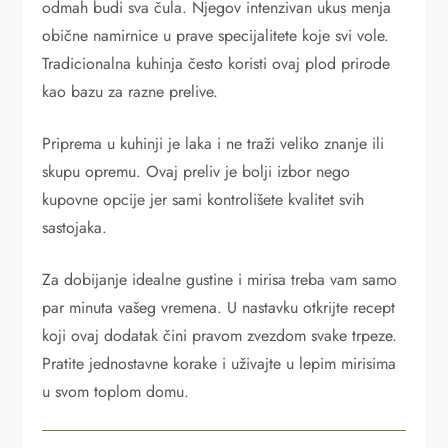
odmah budi sva čula. Njegov intenzivan ukus menja
obične namirnice u prave specijalitete koje svi vole.
Tradicionalna kuhinja često koristi ovaj plod prirode
kao bazu za razne prelive.
Priprema u kuhinji je laka i ne traži veliko znanje ili
skupu opremu. Ovaj preliv je bolji izbor nego
kupovne opcije jer sami kontrolišete kvalitet svih
sastojaka.
Za dobijanje idealne gustine i mirisa treba vam samo
par minuta vašeg vremena. U nastavku otkrijte recept
koji ovaj dodatak čini pravom zvezdom svake trpeze.
Pratite jednostavne korake i uživajte u lepim mirisima
u svom toplom domu.