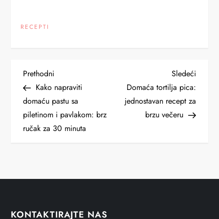
RECEPTI
K
Previous
Next
Prethodni
Sledeći
Post
Post
Kako napraviti
Domaća tortilja pica:
r
domaću pastu sa
jednostavan recept za
piletinom i pavlakom: brz
brzu večeru
e
ručak za 30 minuta
t
a
n
j
KONTAKTIRAJTE NAS