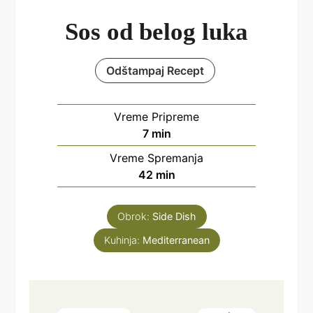
Sos od belog luka
Odštampaj Recept
Vreme Pripreme
minutes
7
min
Vreme Spremanja
minutes
42
min
Obrok:
Side Dish
Kuhinja:
Mediterranean