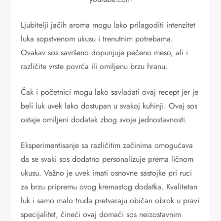
Ljubitelji jačih aroma mogu lako prilagoditi intenzitet
luka sopstvenom ukusu i trenutnim potrebama.
Ovakav sos savršeno dopunjuje pečeno meso, ali i
različite vrste povrća ili omiljenu brzu hranu.
Čak i početnici mogu lako savladati ovaj recept jer je
beli luk uvek lako dostupan u svakoj kuhinji. Ovaj sos
ostaje omiljeni dodatak zbog svoje jednostavnosti.
Eksperimentisanje sa različitim začinima omogućava
da se svaki sos dodatno personalizuje prema ličnom
ukusu. Važno je uvek imati osnovne sastojke pri ruci
za brzu pripremu ovog kremastog dodatka. Kvalitetan
luk i samo malo truda pretvaraju običan obrok u pravi
specijalitet, čineći ovaj domaći sos neizostavnim