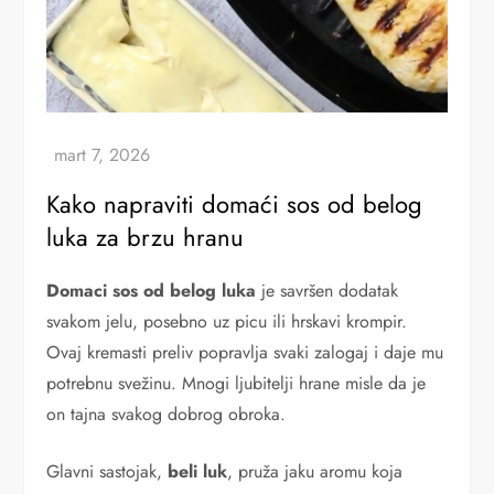
Kako napraviti domaći sos od belog
luka za brzu hranu
Domaci sos od belog luka
je savršen dodatak
svakom jelu, posebno uz picu ili hrskavi krompir.
Ovaj kremasti preliv popravlja svaki zalogaj i daje mu
potrebnu svežinu. Mnogi ljubitelji hrane misle da je
on tajna svakog dobrog obroka.
Glavni sastojak,
beli luk
, pruža jaku aromu koja