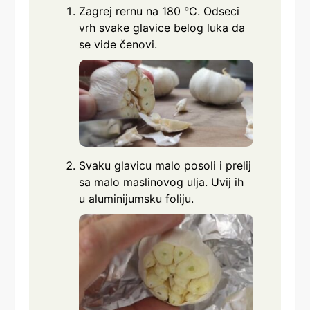
Zagrej rernu na 180 °C. Odseci
vrh svake glavice belog luka da
se vide čenovi.
Svaku glavicu malo posoli i prelij
sa malo maslinovog ulja. Uvij ih
u aluminijumsku foliju.