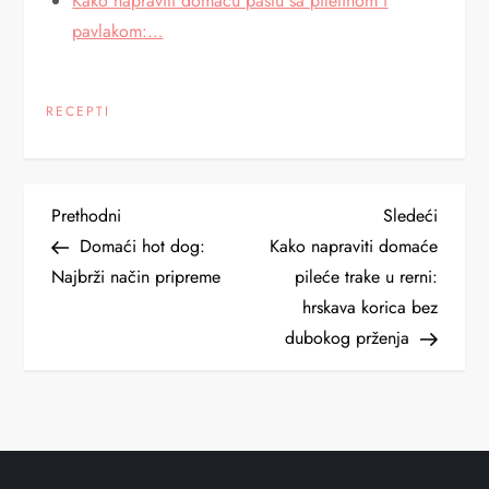
Kako napraviti domaću pastu sa piletinom i
pavlakom:…
RECEPTI
K
Previous
Next
Prethodni
Sledeći
Post
Post
Domaći hot dog:
Kako napraviti domaće
r
Najbrži način pripreme
pileće trake u rerni:
hrskava korica bez
e
dubokog prženja
t
a
n