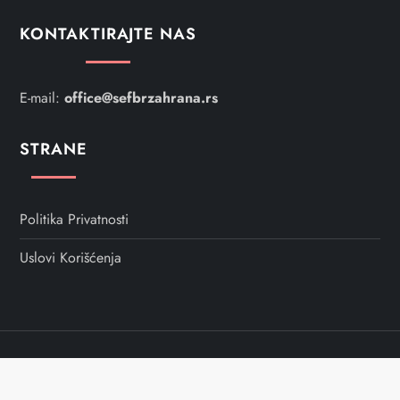
j
KONTAKTIRAJTE NAS
e
E-mail:
office@sefbrzahrana.rs
č
STRANE
l
a
Politika Privatnosti
n
Uslovi Korišćenja
k
a