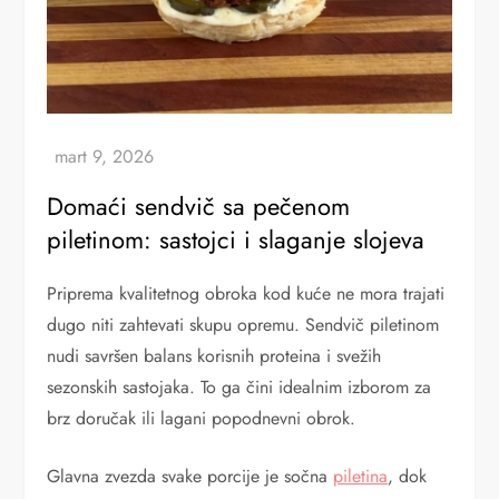
Domaći sendvič sa pečenom
piletinom: sastojci i slaganje slojeva
Priprema kvalitetnog obroka kod kuće ne mora trajati
dugo niti zahtevati skupu opremu. Sendvič piletinom
nudi savršen balans korisnih proteina i svežih
sezonskih sastojaka. To ga čini idealnim izborom za
brz doručak ili lagani popodnevni obrok.
Glavna zvezda svake porcije je sočna
piletina
, dok