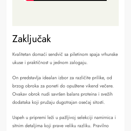
Zaključak
Kvalitetan domaći sendvič sa piletinom spaja vrhunske
ukuse i praktičnost u jednom zalogaju.
On predstavlja idealan izbor za različite prilike, od
brzog obroka za poneti do opuštene vikend večere.
Ovakav obrok nudi savršen balans proteina i svežih
dodataka koji pružaju dugotrajan osećaj sitosti.
Uspeh u pripremi leži u pažljivoj selekciji namirnica i
sitnim detaljima koji prave veliku razliku. Pravilno