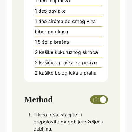
1
deo majoneza
1
deo pavlake
1
deo sirćeta od crnog vina
biber po ukusu
1,5
šolja brašna
2
kašike kukuruznog skroba
2
kašičice praška za pecivo
2
kašike belog luka u prahu
Method
Pileća prsa istanjite ili
prepolovite da dobijete željenu
debljinu.