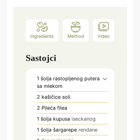
Ingredients
Method
Video
Sastojci
1
šolja rastopljenog putera
sa mlekom
2
kašičice soli
2
Pileća filea
1
šolja kupusa
iseckanog
1
šolja šargarepe
rendane