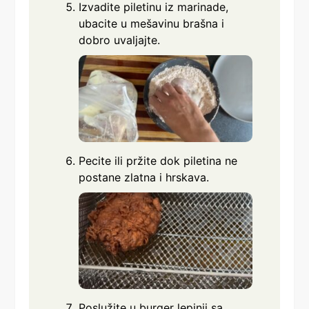
Izvadite piletinu iz marinade,
ubacite u mešavinu brašna i
dobro uvaljajte.
Pecite ili pržite dok piletina ne
postane zlatna i hrskava.
Poslužite u burger lepinji sa