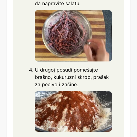
da napravite salatu.
U drugoj posudi pomešajte
brašno, kukuruzni skrob, prašak
za pecivo i začine.