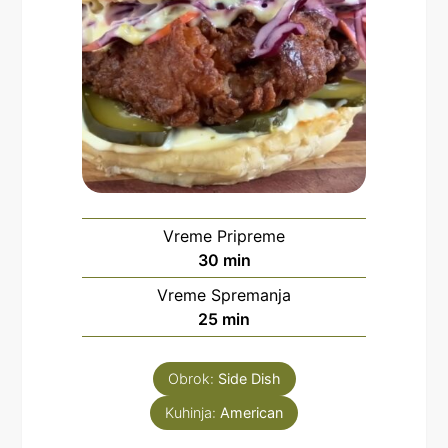
Vreme Pripreme
minutes
30
min
Vreme Spremanja
minutes
25
min
Obrok:
Side Dish
Kuhinja:
American