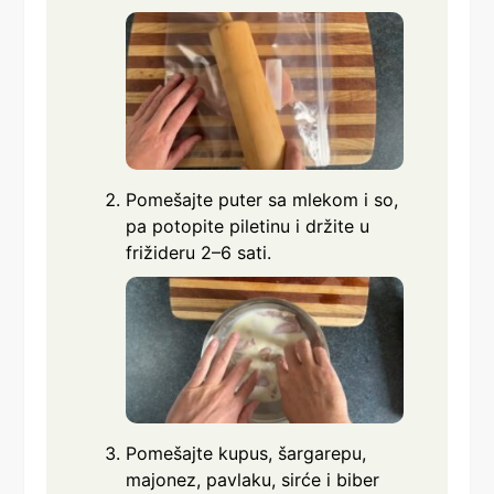
Pomešajte puter sa mlekom i so,
pa potopite piletinu i držite u
frižideru 2–6 sati.
Pomešajte kupus, šargarepu,
majonez, pavlaku, sirće i biber