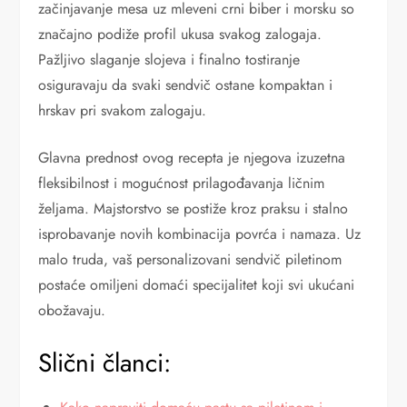
začinjavanje mesa uz mleveni crni biber i morsku so
značajno podiže profil ukusa svakog zalogaja.
Pažljivo slaganje slojeva i finalno tostiranje
osiguravaju da svaki sendvič ostane kompaktan i
hrskav pri svakom zalogaju.
Glavna prednost ovog recepta je njegova izuzetna
fleksibilnost i mogućnost prilagođavanja ličnim
željama. Majstorstvo se postiže kroz praksu i stalno
isprobavanje novih kombinacija povrća i namaza. Uz
malo truda, vaš personalizovani sendvič piletinom
postaće omiljeni domaći specijalitet koji svi ukućani
obožavaju.
Slični članci: